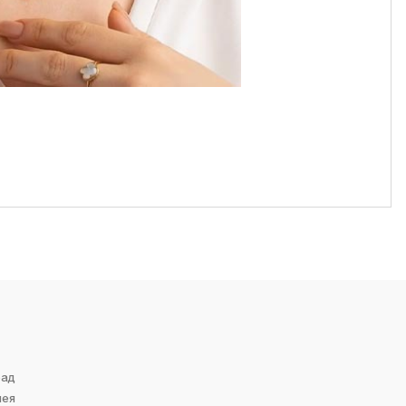
рад
лея