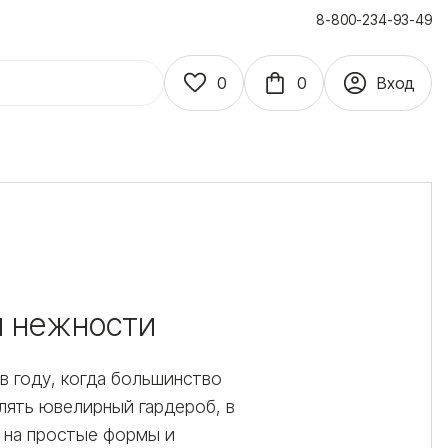
8-800-234-93-49
0
0
Вход
я нежности
 в году, когда большинство
лять ювелирный гардероб, в
у на простые формы и